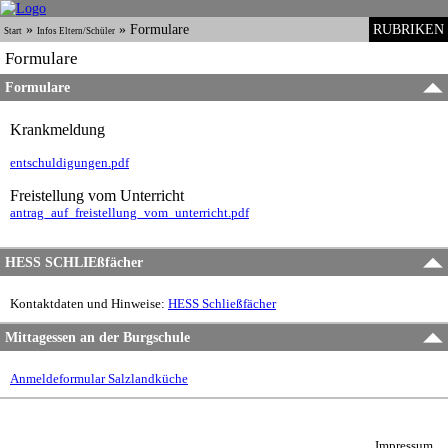
»
»
Formulare
RUBRIKEN
Start
Infos Eltern/Schüler
Formulare
Formulare
Krankmeldung
entschuldigungen.pdf
Freistellung vom Unterricht
antrag_auf_freistellung_vom_unterricht.pdf
HESS SCHLIEßfächer
Kontaktdaten und Hinweise:
HESS Schließfächer
Mittagessen an der Burgschule
Anmeldeformular Salzlandküche
Impressum