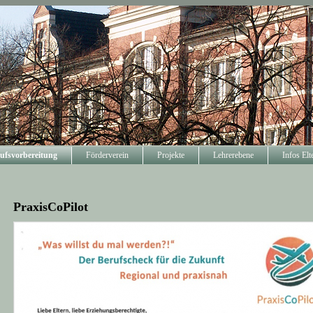
ufsvorbereitung
Förderverein
Projekte
Lehrerebene
Infos Elt
PraxisCoPilot