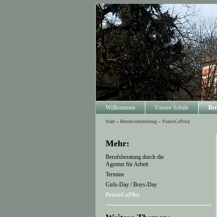
Willkommen
Unsere Schule
Ber
Start
»
Berufsvorbereitung
»
PraxisCoPilot
Mehr:
Berufsberatung durch die
Agentur für Arbeit
Termine
Girls-Day / Boys-Day
PraxisCoPilot