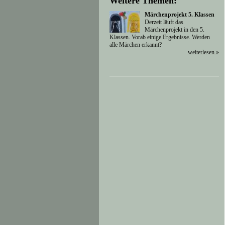
Weitere Themen:
Märchenprojekt 5. Klassen
Derzeit läuft das
Märchenprojekt in den 5.
Klassen. Vorab einige Ergebnisse. Werden
alle Märchen erkannt?
weiterlesen »