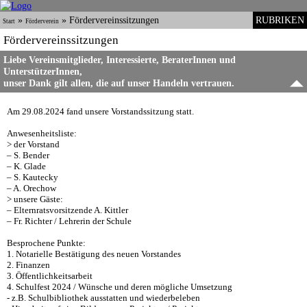
»
»
Fördervereinssitzungen
RUBRIKEN
Start
Förderverein
Fördervereinssitzungen
Liebe Vereinsmitglieder, Interessierte, BeraterInnen und
UnterstützerInnen,
unser Dank gilt allen, die auf unser Handeln vertrauen.
Am 29.08.2024 fand unsere Vorstandssitzung statt.
Anwesenheitsliste:
> der Vorstand
– S. Bender
– K. Glade
– S. Kautecky
– A. Orechow
> unsere Gäste:
– Elternratsvorsitzende A. Kittler
– Fr. Richter / Lehrerin der Schule
Besprochene Punkte:
1. Notarielle Bestätigung des neuen Vorstandes
2. Finanzen
3. Öffentlichkeitsarbeit
4. Schulfest 2024 / Wünsche und deren mögliche Umsetzung
- z.B. Schulbibliothek ausstatten und wiederbeleben